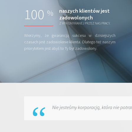
100
naszych klientów jest
%
zadowolonych
Z WYKONYWANEJ PRZEZ NAS PRACY.
Wierzymy, że gwarancją sukcesu w dzisiejszych
czasach jest zadowolenie klienta. Dlatego też naszym
priorytetem jest abyś to Ty był zadowolony.
Nie jesteśmy korporacją, która nie potra