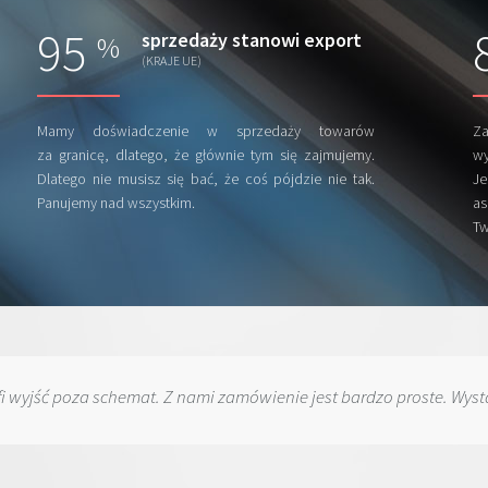
95
sprzedaży stanowi export
%
(KRAJE UE)
Mamy doświadczenie w sprzedaży towarów
Za
za granicę, dlatego, że głównie tym się zajmujemy.
wy
Dlatego nie musisz się bać, że coś pójdzie nie tak.
Je
Panujemy nad wszystkim.
a
Tw
fi wyjść poza schemat. Z nami zamówienie jest bardzo proste. Wysta