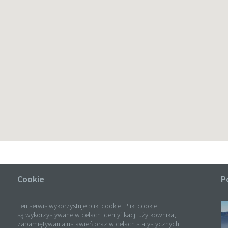
Cookie
P
Ten serwis wykorzystuje pliki cookie. Pliki cookie
są wykorzystywane w celach identyfikacji użytkownika,
zapamiętywania ustawień oraz w celach statystycznych.