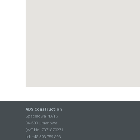
ADS Construction
Spacerowa 7D/16
34-600 Limanowa
(VAT No) 7371870271
tel: +
48 508 789 898