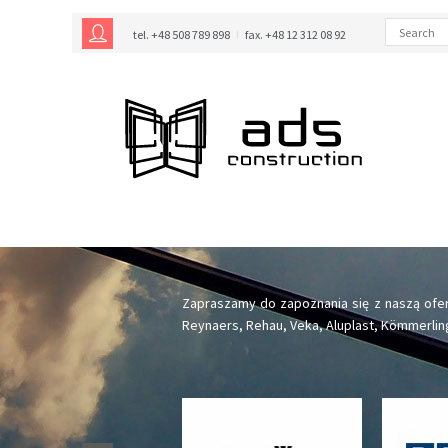
tel. +48 508 789 898
fax. +48 12 312 08 92
Zapraszamy do zapoznania się z naszą ofe
Reynaers, Rehau, Veka, Aluplast, Kömmerlin