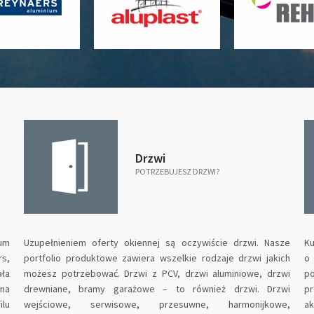
Drzwi
POTRZEBUJESZ DRZWI?
ium
Uzupełnieniem oferty okiennej są oczywiście drzwi. Nasze
Ku
rs,
portfolio produktowe zawiera wszelkie rodzaje drzwi jakich
o 
ała
możesz potrzebować. Drzwi z PCV, drzwi aluminiowe, drzwi
p
na
drewniane, bramy garażowe – to również drzwi. Drzwi
p
lu
wejściowe, serwisowe, przesuwne, harmonijkowe,
ak