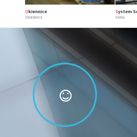
Okiennice
System 
OKIENNICE
OKNA