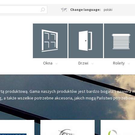
Change language:
polski
Okna
Drzwi
Rolety
rtą produktową. Gama naszych produktów jest bardzo bogata i zawiera m
g, a także wszelkie potrzebne akcesoria, jakich mogą Państwo potrzebowa