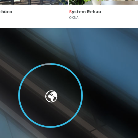
Schüco
System Rehau
OKNA