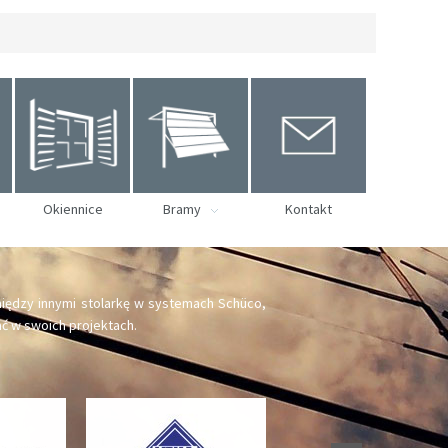
Okiennice
Bramy
Kontakt
iędzy innymi stolarkę w systemach Schüco,
ć w swoich projektach.