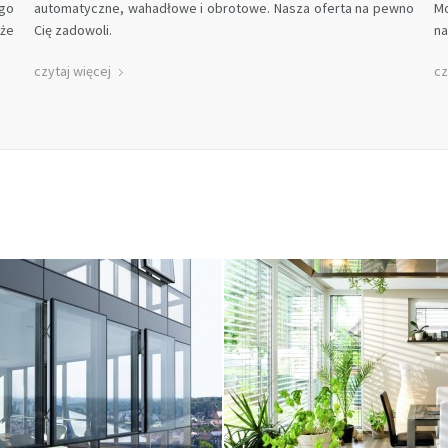
go
automatyczne, wahadłowe i obrotowe. Nasza oferta na pewno
Mo
oże
Cię zadowoli.
na
czytaj więcej
cz