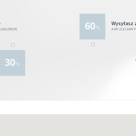
60
e
Wysyłasz 
%
UB ZADZWOŃ
A MY ZLECAMY 
30
%