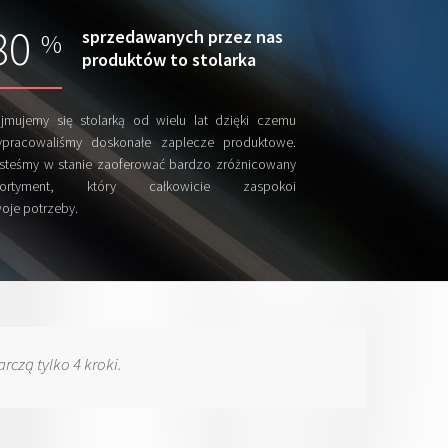
80
sprzedawanych przez nas
%
produktów to stolarka
jmujemy się stolarką od wielu lat dzięki czemu
pracowaliśmy doskonałe zaplecze produktowe.
steśmy w stanie zaoferować bardzo zróżnicowany
sortyment, który całkowicie zaspokoi
oje potrzeby.
rczą tylko 4 kroki.