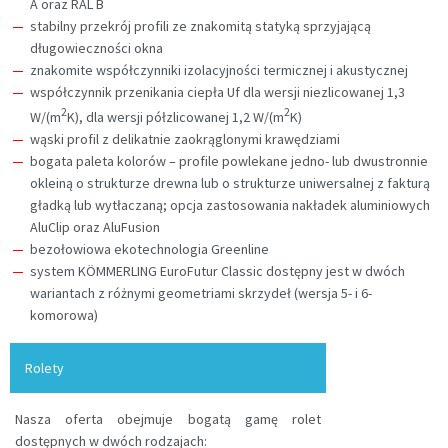
A oraz RAL B
stabilny przekrój profili ze znakomitą statyką sprzyjającą
długowieczności okna
znakomite współczynniki izolacyjności termicznej i akustycznej
współczynnik przenikania ciepła Uf dla wersji niezlicowanej 1,3
2
2
W/(m
K), dla wersji półzlicowanej 1,2 W/(m
K)
wąski profil z delikatnie zaokrąglonymi krawędziami
bogata paleta kolorów – profile powlekane jedno- lub dwustronnie
okleiną o strukturze drewna lub o strukturze uniwersalnej z fakturą
gładką lub wytłaczaną; opcja zastosowania nakładek aluminiowych
AluClip oraz AluFusion
bezołowiowa ekotechnologia Greenline
system KÖMMERLING EuroFutur Classic dostępny jest w dwóch
wariantach z różnymi geometriami skrzydeł (wersja 5- i 6-
komorowa)
Rolety
Nasza oferta obejmuje bogatą gamę rolet
dostępnych w dwóch rodzajach: