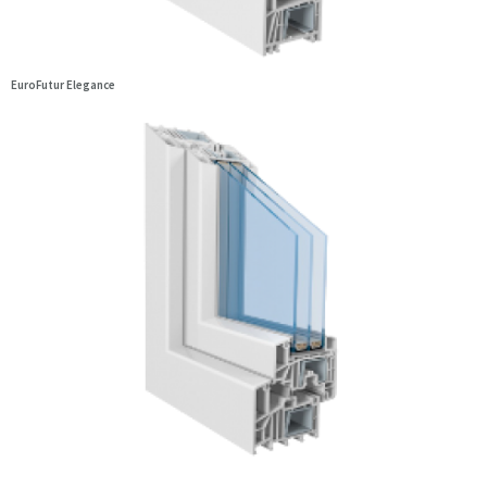
EuroFutur Elegance