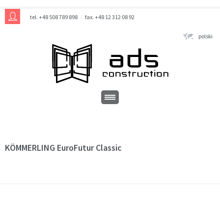
tel. +48 508 789 898
fax. +48 12 312 08 92
polski
KÖMMERLING EuroFutur Classic