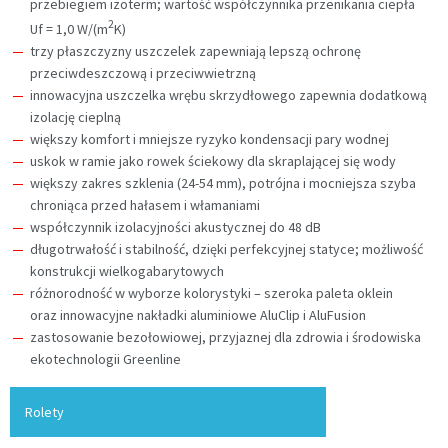
przebiegiem izoterm; wartość współczynnika przenikania ciepła
2
Uf = 1,0 W/(m
K)
trzy płaszczyzny uszczelek zapewniają lepszą ochronę
przeciwdeszczową i przeciwwietrzną
innowacyjna uszczelka wrębu skrzydłowego zapewnia dodatkową
izolację cieplną
większy komfort i mniejsze ryzyko kondensacji pary wodnej
uskok w ramie jako rowek ściekowy dla skraplającej się wody
większy zakres szklenia (24-54 mm), potrójna i mocniejsza szyba
chroniąca przed hałasem i włamaniami
współczynnik izolacyjności akustycznej do 48 dB
długotrwałość i stabilność, dzięki perfekcyjnej statyce; możliwość
konstrukcji wielkogabarytowych
różnorodność w wyborze kolorystyki – szeroka paleta oklein
oraz innowacyjne nakładki aluminiowe AluClip i AluFusion
zastosowanie bezołowiowej, przyjaznej dla zdrowia i środowiska
ekotechnologii Greenline
Rolety