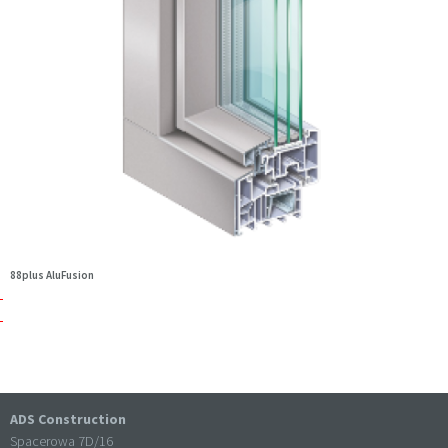
88plus AluFusion
ADS Construction
Spacerowa 7D/16