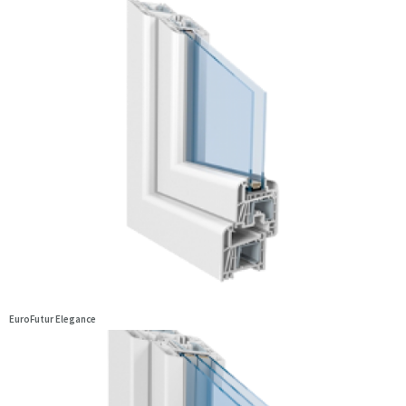
EuroFutur Elegance