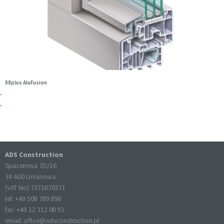
88plus AluFusion
ADS Construction
Spacerowa 7D/16
34-600 Limanowa
(VAT No) 7371870271
tel: +
48 508 789 898
fax: +
48 12 312 08 92
email:
office@adsconstruction.pl