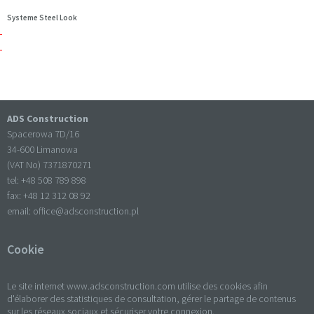
Systeme Steel Look
ADS Construction
Spacerowa 7D/16
34-600 Limanowa
(VAT No) 7371870271
tel: +
48 508 789 898
fax: +
48 12 312 08 92
email:
office@adsconstruction.pl
Cookie
Le site internet www.adsconstruction.com utilise des cookies afin
d'élaborer des statistiques de consultation, gérer le partage de contenus
sur les réseaux sociaux et sécuriser votre connexion.