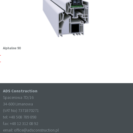
Alphaline 90
ADS Construction
Spacerowa 7D/16
34-600 Limanowa
(VAT No) 7371870271
tel: +
48 508 789 898
fax: +
48 12 312 08 92
email:
office@adsconstruction.pl