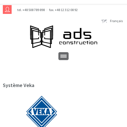
tel. +48 508 789 898
fax. +48 12 312 08 92
Français
Système Veka