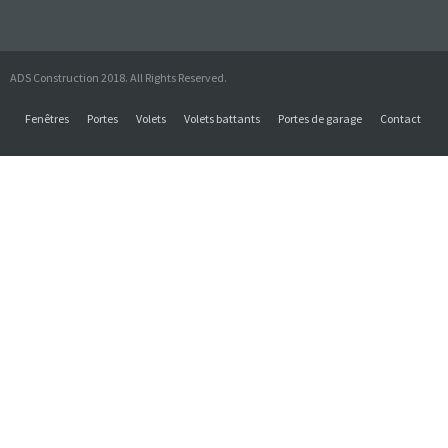
ADS Construction 2018. All Rights Reserved.
Fenêtres
Portes
Volets
Volets battants
Portes de garage
Contact