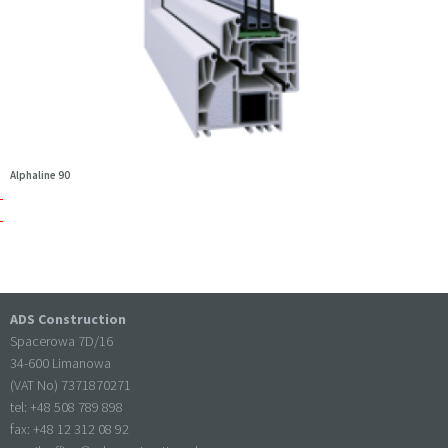
Alphaline 90
ADS Construction
Spacerowa 7D/16
34-600 Limanowa
(VAT No) 7371870271
tel: +
48 508 789 898
fax: +
48 12 312 08 92