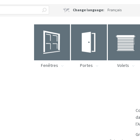
Change language:
Français
Fenêtres
Portes
Volets
Co
da
l’
G