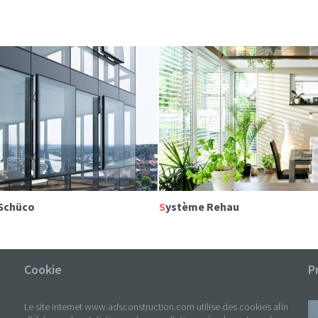
 Schüco
Système Rehau
Cookie
P
Le site internet www.adsconstruction.com utilise des cookies afin