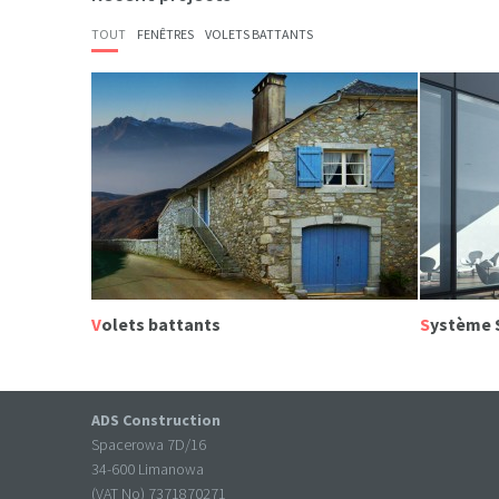
TOUT
FENÊTRES
VOLETS BATTANTS
Volets battants
Système
ADS Construction
Spacerowa 7D/16
34-600 Limanowa
(VAT No) 7371870271