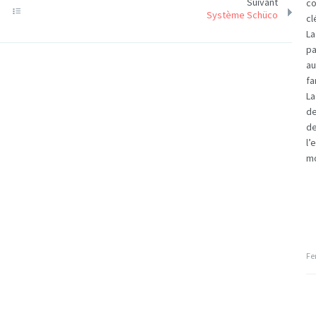
Suivant
co
Système Schüco
cl
La
pa
au
fa
La
de
de
l
mo
Fe