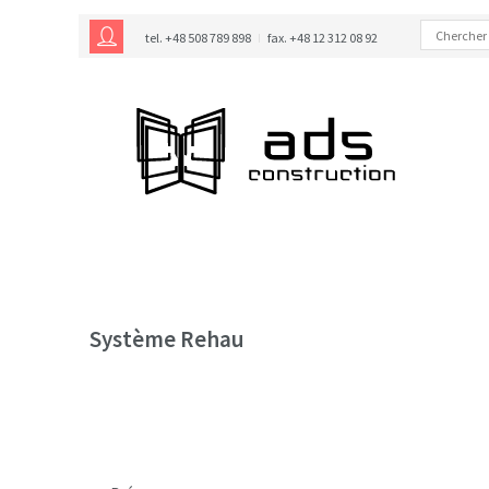
tel. +48 508 789 898
fax. +48 12 312 08 92
Système Rehau