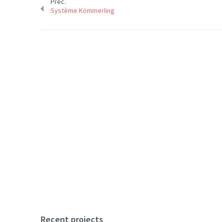
Préc.
Système Kömmerling
Recent projects