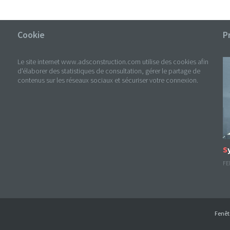
Cookie
P
Le site internet www.adsconstruction.com utilise des cookies afin
d'élaborer des statistiques de consultation, gérer le partage de
contenus sur les réseaux sociaux et sécuriser votre connexion.
FE
Fenêt