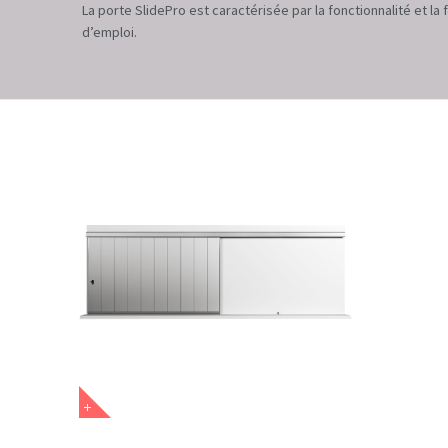
La porte SlidePro est caractérisée par la fonctionnalité et la f
d’emploi.