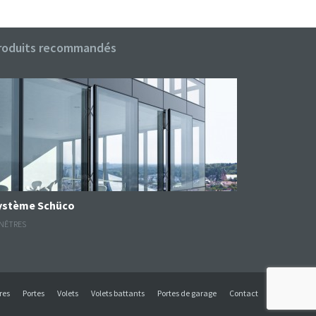
roduits recommandés
Système Schüco
NÊTRES
res
Portes
Volets
Volets battants
Portes de garage
Contact