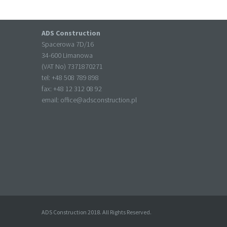
ADS Construction
Spacerowa 7D/16
34-600 Limanowa
(VAT No) 7371870271
tel: +
48 508 789 898
fax: +
48 12 312 08 92
email:
office@adsconstruction.pl
ADS Construction 2018. All Rights Reserved.