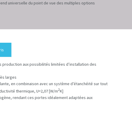
la rend universelle du point de vue des multiples options
ris
production aux possibilités limitées d’installation des
rès larges
lante, en combinaison avec un système d’étanchéité sur tout
2
ductivité thermique, U=2,07 [W/m
K]
omogène, rendant ces portes idéalement adaptées aux