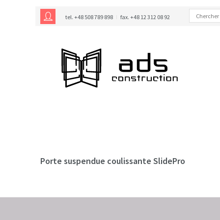
tel. +48 508 789 898
fax. +48 12 312 08 92
Porte suspendue coulissante SlidePro