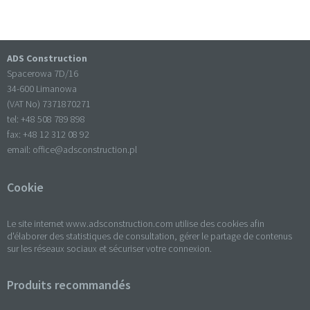
ADS Construction
Spacerowa 7D/16
34-600 Limanowa
(VAT No) 7371870271
tel: +
48 508 789 898
fax: +
48 12 312 08 92
email:
office@adsconstruction.pl
Cookie
Le site internet www.adsconstruction.com utilise des cookies afin
d'élaborer des statistiques de consultation, gérer le partage de contenus
sur les réseaux sociaux et sécuriser votre connexion.
Produits recommandés