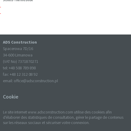
Schüco ThermoSlide
ADS Construction
Spacerowa 7D/16
34-600 Limanowa
(VAT No) 7371870271
tel: +
48 508 789 898
fax: +
48 12 312 08 92
email:
office@adsconstruction.pl
Cookie
Le site internet www.adsconstruction.com utilise des cookies afin
d'élaborer des statistiques de consultation, gérer le partage de contenus
sur les réseaux sociaux et sécuriser votre connexion.