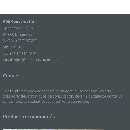
ADS Construction
Spacerowa 7D/16
34-600 Limanowa
(VAT No) 7371870271
tel: +
48 508 789 898
fax: +
48 12 312 08 92
email:
office@adsconstruction.pl
Cookie
Le site internet www.adsconstruction.com utilise des cookies afin
d'élaborer des statistiques de consultation, gérer le partage de contenus
sur les réseaux sociaux et sécuriser votre connexion.
Produits recommandés