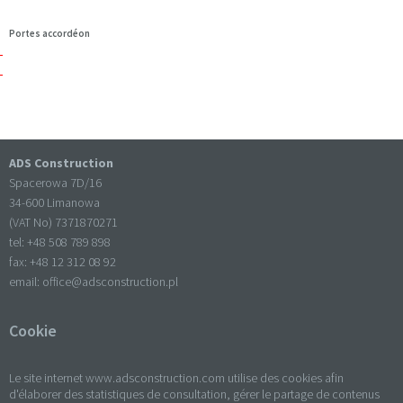
Portes accordéon
ADS Construction
Spacerowa 7D/16
34-600 Limanowa
(VAT No) 7371870271
tel: +
48 508 789 898
fax: +
48 12 312 08 92
email:
office@adsconstruction.pl
Cookie
Le site internet www.adsconstruction.com utilise des cookies afin
d'élaborer des statistiques de consultation, gérer le partage de contenus