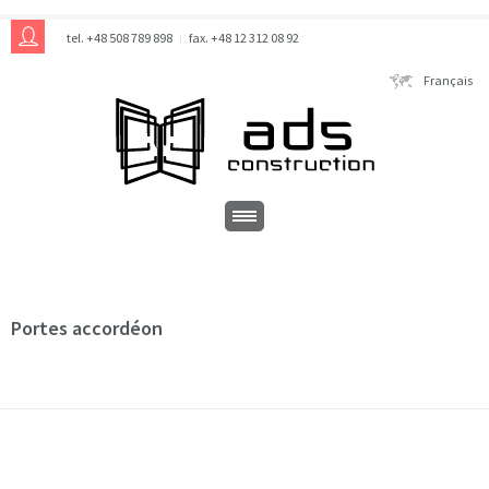
tel. +48 508 789 898
fax. +48 12 312 08 92
Français
Portes accordéon