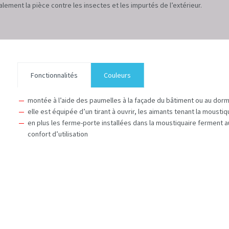
alement la pièce contre les insectes et les impurtés de l’extérieur.
Fonctionnalités
Couleurs
montée à l’aide des paumelles à la façade du bâtiment ou au dorm
elle est équipée d’un tirant à ouvrir, les aimants tenant la mousti
en plus les ferme-porte installées dans la moustiquaire ferment
confort d’utilisation