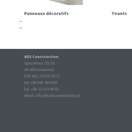
Panneaux décoratifs
Tirants
ADS Construction
Spacerowa 7D/16
34-600 Limanowa
(VAT No) 7371870271
tel: +
48 508 789 898
fax: +
48 12 312 08 92
email:
office@adsconstruction.pl