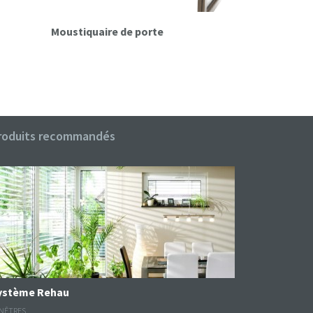
Moustiquaire de porte
Poignée S
roduits recommandés
Système Rehau
NÊTRES