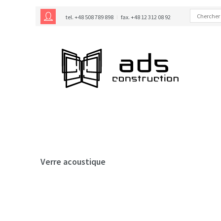
tel. +48 508 789 898
fax. +48 12 312 08 92
Verre acoustique