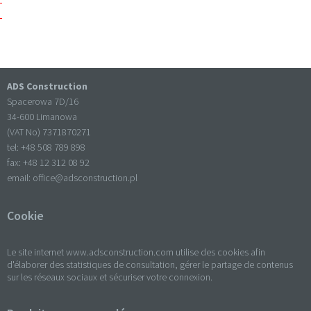
ADS Construction
Spacerowa 7D/16
34-600 Limanowa
(VAT No) 7371870271
tel: +
48 508 789 898
fax: +
48 12 312 08 92
email:
office@adsconstruction.pl
Cookie
Le site internet www.adsconstruction.com utilise des cookies afin
d'élaborer des statistiques de consultation, gérer le partage de contenus
sur les réseaux sociaux et sécuriser votre connexion.