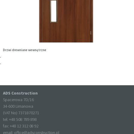
Drzwi drewniane wewnętrzne
ADS Construction
Spacerowa 7D/16
34-600 Limanowa
(VAT No) 7371870271
tel: +
48 508 789 898
fax: +
48 12 312 08 92
email:
office@adsconstruction.pl