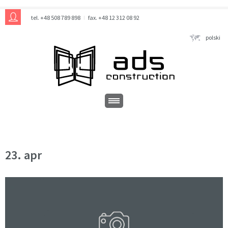
tel. +48 508 789 898
fax. +48 12 312 08 92
polski
23. apr