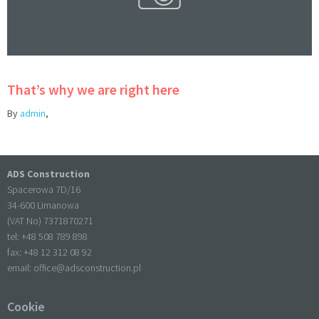
That’s why we are right here
By
admin
,
ADS Construction
Spacerowa 7D/16
34-600 Limanowa
(VAT No) 7371870271
tel: +
48 508 789 898
fax: +
48 12 312 08 92
email:
office@adsconstruction.pl
Cookie