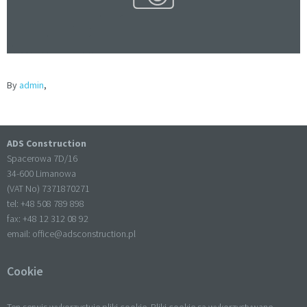
By
admin
,
ADS Construction
Spacerowa 7D/16
34-600 Limanowa
(VAT No) 7371870271
tel: +
48 508 789 898
fax: +
48 12 312 08 92
email:
office@adsconstruction.pl
Cookie