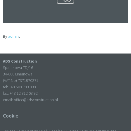
By
admin
,
ADS Construction
Spacerowa 7D/16
34-600 Limanowa
(VAT No) 7371870271
tel: +
48 508 789 898
fax: +
48 12 312 08 92
email:
office@adsconstruction.pl
Cookie