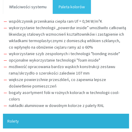
Właściwości systemu
Paleta kolorów
współczynnik przenikania ciepła ram Uf = 0,94 W/m²K
wykorzystanie technologii „powerdur inside” umożliwiło całkowitą
likwidację stalowych wzmocnień kształtowników i zastąpienie ich
wkładkami termoplastycznymi z domieszką włókien szklanych,
co wpłynęło na obniżenie ciężaru ramy aż o 60%
wykorzystanie szyb zespolonych i technologii "bonding inside"
opcjonalne wykorzystanie technologii "foam inside"
możliwość opracowania bardzo wąskich konstrukcji zestawu
rama/skrzydło o szerokości zaledwie 107 mm
większe powierzchnie przeszkleń, co zapewnia lepsze
doświetlenie pomieszczeń
bogaty asortyment folii w rożnych kolorach w technologii cool-
colors
nakładki aluminiowe w dowolnym kolorze z palety RAL
Rolety