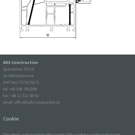
ADS Construction
Spacerowa 7D/16
34-600 Limanowa
(VAT No) 7371870271
tel: +
48 508 789 898
fax: +
48 12 312 08 92
email:
office@adsconstruction.pl
Cookie
Ten serwis wykorzystuje pliki cookie. Pliki cookie są wykorzystywane