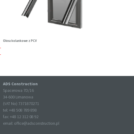
Okna kolankowe z PCV
ADS Construction
Spacerowa 7D/16
34-600 Limanowa
(VAT No) 7371870271
tel: +
48 508 789 898
fax: +
48 12 312 08 92
email:
office@adsconstruction.pl