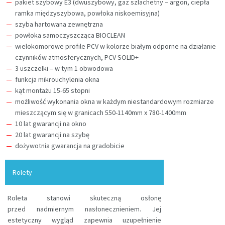
pakiet szybowy E3 (dwuszybowy, gaz szlachetny – argon, ciepła
ramka międzyszybowa, powłoka niskoemisyjna)
szyba hartowana zewnętrzna
powłoka samoczyszcząca BIOCLEAN
wielokomorowe profile PCV w kolorze białym odporne na działanie
czynników atmosferycznych, PCV SOLID+
3 uszczelki – w tym 1 obwodowa
funkcja mikrouchylenia okna
kąt montażu 15-65 stopni
możliwość wykonania okna w każdym niestandardowym rozmiarze
mieszczącym się w granicach 550-1140mm x 780-1400mm
10 lat gwarancji na okno
20 lat gwarancji na szybę
dożywotnia gwarancja na gradobicie
Rolety
Roleta stanowi skuteczną osłonę
przed nadmiernym nasłonecznieniem. Jej
estetyczny wygląd zapewnia uzupełnienie