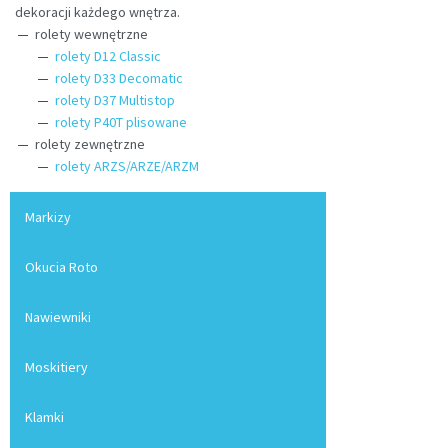
dekoracji każdego wnętrza.
rolety wewnętrzne
rolety D12 Classic
rolety D33 Decomatic
rolety D37 Multistop
rolety P40T plisowane
rolety zewnętrzne
rolety ARZS/ARZE/ARZM
Markizy
Okucia Roto
Nawiewniki
Moskitiery
Klamki