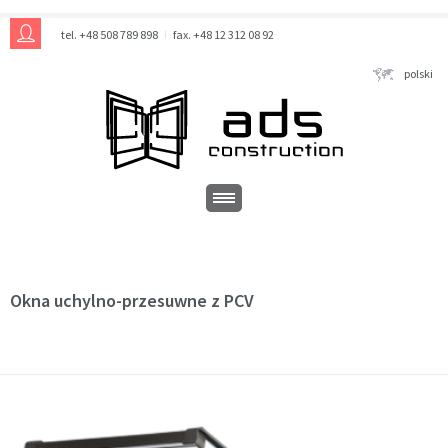
tel. +48 508 789 898
fax. +48 12 312 08 92
polski
Okna uchylno-przesuwne z PCV