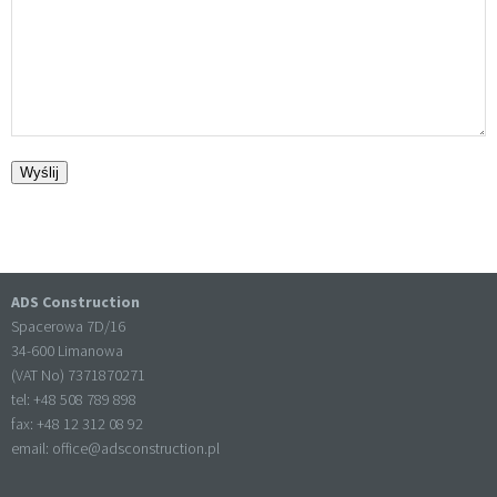
ADS Construction
Spacerowa 7D/16
34-600 Limanowa
(VAT No) 7371870271
tel: +
48 508 789 898
fax: +
48 12 312 08 92
email:
office@adsconstruction.pl