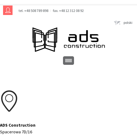
tel. +48 508 789 898
fax. +48 12 312 08 92
polski
ADS Construction
Spacerowa 7D/16