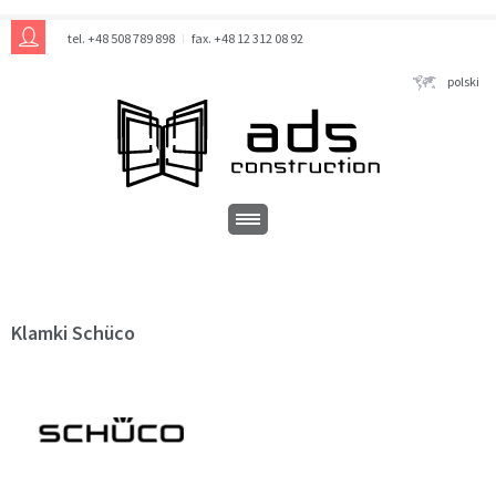
tel. +48 508 789 898
fax. +48 12 312 08 92
polski
Klamki Schüco