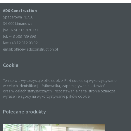
ADS Construction
Spacerowa 7D/16
34-600 Limanowa
(VAT No) 7371870271
tel: +
48 508 789 898
fax: +
48 12 312 08 92
email:
office@adsconstruction.pl
Cookie
Ten serwis wykorzystuje pliki cookie. Pliki cookie są wykorzystywane
w celach identyfikacji użytkownika, zapamiętywania ustawień
oraz w celach statystycznych. Pozostawanie na tej stronie oznacza
wyrażenie zgody na wykorzystywanie plików cookie.
Polecane produkty