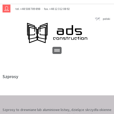
tel. +48 508 789 898
fax. +48 12 312 08 92
polski
Szprosy
Szprosy to drewniane lub aluminiowe listwy, dzielące skrzydła okienne