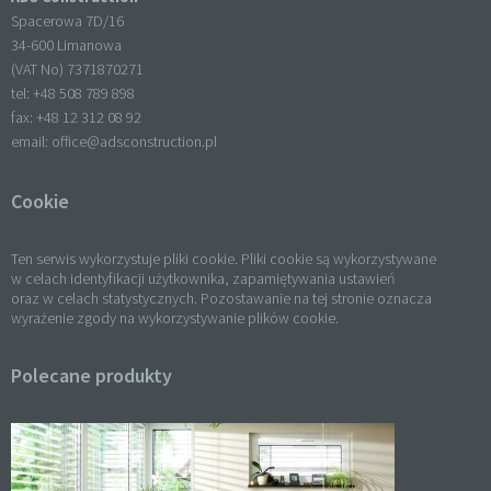
Spacerowa 7D/16
34-600 Limanowa
(VAT No) 7371870271
tel: +
48 508 789 898
fax: +
48 12 312 08 92
email:
office@adsconstruction.pl
Cookie
Ten serwis wykorzystuje pliki cookie. Pliki cookie są wykorzystywane
w celach identyfikacji użytkownika, zapamiętywania ustawień
oraz w celach statystycznych. Pozostawanie na tej stronie oznacza
wyrażenie zgody na wykorzystywanie plików cookie.
Polecane produkty