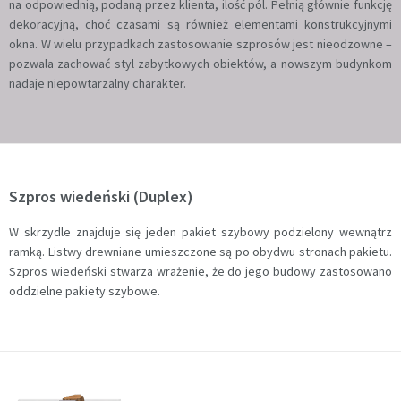
na odpowiednią, podaną przez klienta, ilość pól. Pełnią głównie funkcję
dekoracyjną, choć czasami są również elementami konstrukcyjnymi
okna. W wielu przypadkach zastosowanie szprosów jest nieodzowne –
pozwala zachować styl zabytkowych obiektów, a nowszym budynkom
nadaje niepowtarzalny charakter.
Szpros wiedeński (Duplex)
W skrzydle znajduje się jeden pakiet szybowy podzielony wewnątrz
ramką. Listwy drewniane umieszczone są po obydwu stronach pakietu.
Szpros wiedeński stwarza wrażenie, że do jego budowy zastosowano
oddzielne pakiety szybowe.