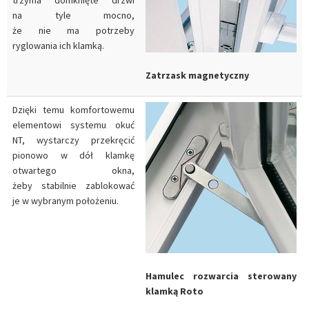
trzyma domknięte drzwi
na tyle mocno,
że nie ma potrzeby
ryglowania ich klamką.
Zatrzask magnetyczny
Dzięki temu komfortowemu
elementowi systemu okuć
NT, wystarczy przekręcić
pionowo w dół klamkę
otwartego okna,
żeby stabilnie zablokować
je w wybranym położeniu.
Hamulec rozwarcia sterowany
klamką Roto