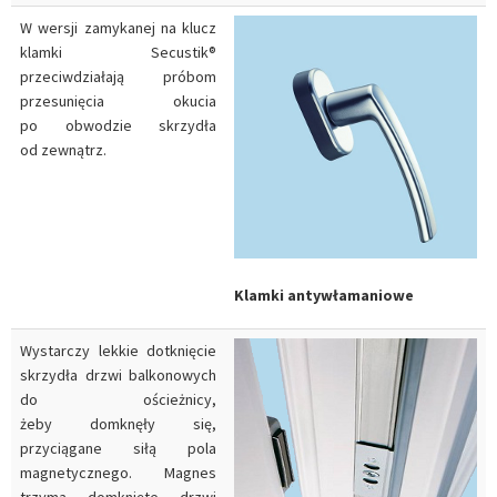
W wersji zamykanej na klucz
klamki Secustik®
przeciwdziałają próbom
przesunięcia okucia
po obwodzie skrzydła
od zewnątrz.
Klamki antywłamaniowe
Wystarczy lekkie dotknięcie
skrzydła drzwi balkonowych
do ościeżnicy,
żeby domknęły się,
przyciągane siłą pola
magnetycznego. Magnes