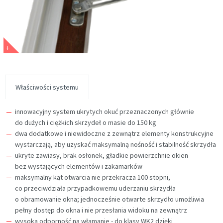
Właściwości systemu
innowacyjny system ukrytych okuć przeznaczonych głównie
do dużych i ciężkich skrzydeł o masie do 150 kg
dwa dodatkowe i niewidoczne z zewnątrz elementy konstrukcyjne
wystarczają, aby uzyskać maksymalną nośność i stabilność skrzydła
ukryte zawiasy, brak osłonek, gładkie powierzchnie okien
bez wystających elementów i zakamarków
maksymalny kąt otwarcia nie przekracza 100 stopni,
co przeciwdziała przypadkowemu uderzaniu skrzydła
o obramowanie okna; jednocześnie otwarte skrzydło umożliwia
pełny dostęp do okna i nie przesłania widoku na zewnątrz
wysoka odporność na włamanie - do klasy WK2 dzięki