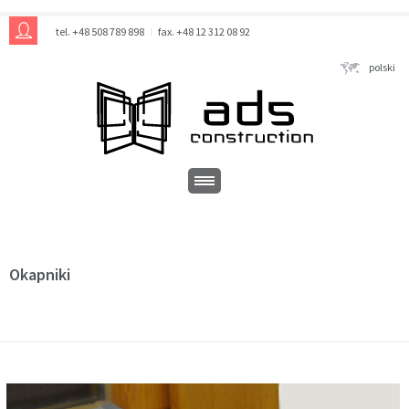
tel. +48 508 789 898
fax. +48 12 312 08 92
polski
Okapniki