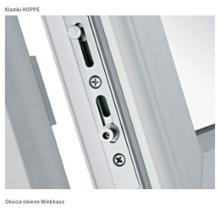
Klamki HOPPE
Okucia okienn Winkhaus