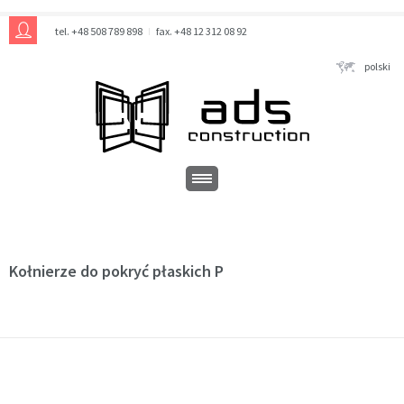
tel. +48 508 789 898
fax. +48 12 312 08 92
polski
Kołnierze do pokryć płaskich P