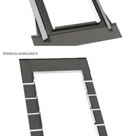
Kołnierze uniwesalne U