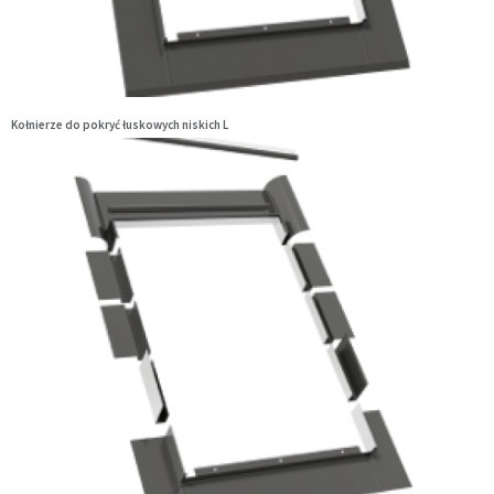
Kołnierze do pokryć łuskowych niskich L