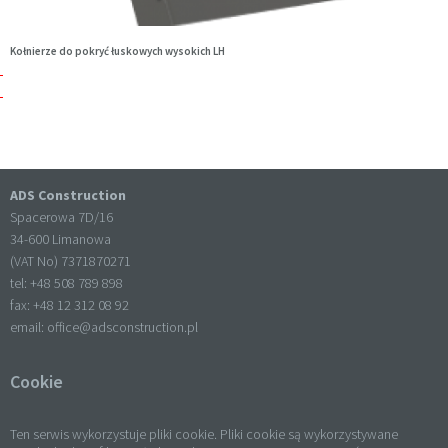
Kołnierze do pokryć łuskowych wysokich LH
ADS Construction
Spacerowa 7D/16
34-600 Limanowa
(VAT No) 7371870271
tel: +
48 508 789 898
fax: +
48 12 312 08 92
email:
office@adsconstruction.pl
Cookie
Ten serwis wykorzystuje pliki cookie. Pliki cookie są wykorzystywane