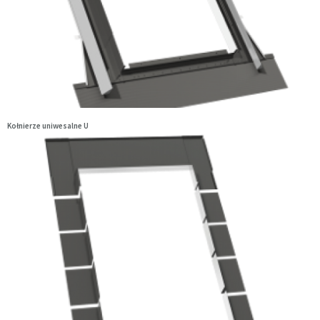
Kołnierze uniwesalne U