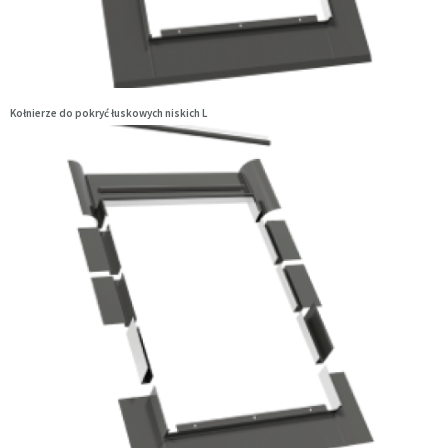
Kołnierze do pokryć łuskowych niskich L