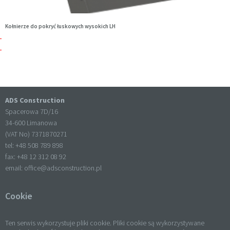
Kołnierze do pokryć łuskowych wysokich LH
ADS Construction
Spacerowa 7D/16
34-600 Limanowa
(VAT No) 7371870271
tel: +
48 508 789 898
fax: +
48 12 312 08 92
email:
office@adsconstruction.pl
Cookie
Ten serwis wykorzystuje pliki cookie. Pliki cookie są wykorzystywane