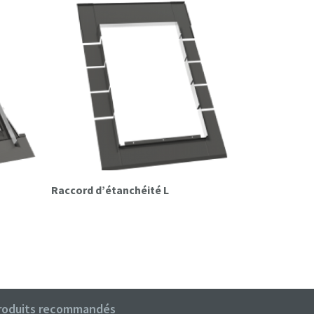
Raccord d’étanchéité L
Raccord d’étanchéité pour couverture
tuile LH
roduits recommandés