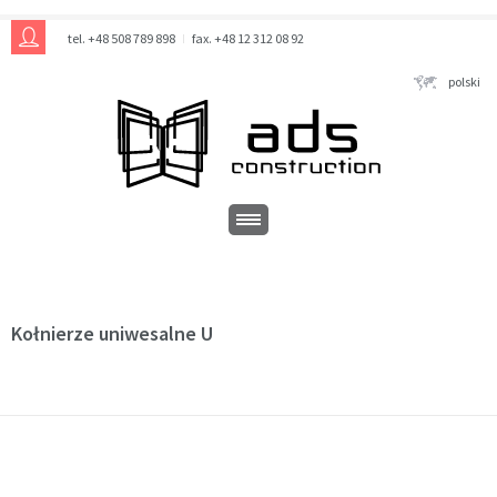
tel. +48 508 789 898
fax. +48 12 312 08 92
polski
Kołnierze uniwesalne U