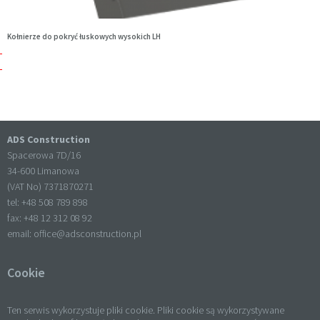
Kołnierze do pokryć łuskowych wysokich LH
ADS Construction
Spacerowa 7D/16
34-600 Limanowa
(VAT No) 7371870271
tel: +
48 508 789 898
fax: +
48 12 312 08 92
email:
office@adsconstruction.pl
Cookie
Ten serwis wykorzystuje pliki cookie. Pliki cookie są wykorzystywane