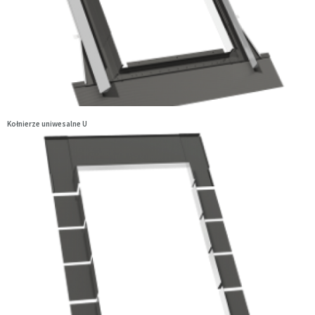
Kołnierze uniwesalne U