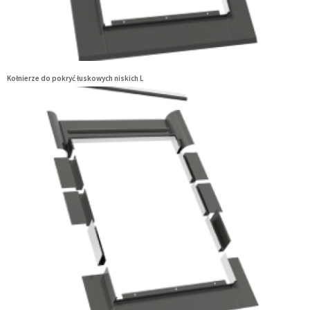
Kołnierze do pokryć łuskowych niskich L