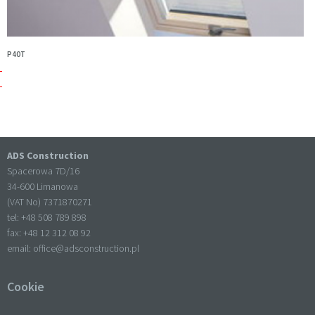
P40T
ADS Construction
Spacerowa 7D/16
34-600 Limanowa
(VAT No) 7371870271
tel: +
48 508 789 898
fax: +
48 12 312 08 92
email:
office@adsconstruction.pl
Cookie