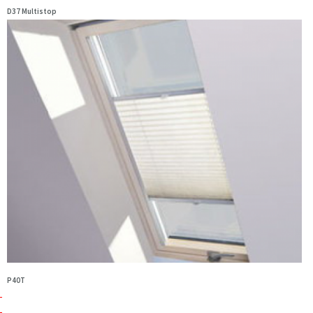
D37 Multistop
P40T