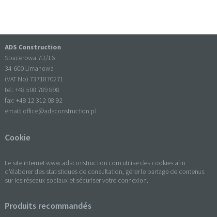
ADS Construction
Spacerowa 7D/16
34-600 Limanowa
(VAT No) 7371870271
tel: +
48 508 789 898
fax: +
48 12 312 08 92
email:
office@adsconstruction.pl
Cookie
Le site internet www.adsconstruction.com utilise des cookies afin
d'élaborer des statistiques de consultation, gérer le partage de contenus
sur les réseaux sociaux et sécuriser votre connexion.
Produits recommandés