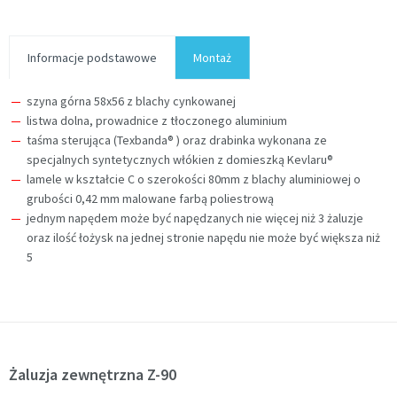
Informacje podstawowe
Montaż
szyna górna 58x56 z blachy cynkowanej
listwa dolna, prowadnice z tłoczonego aluminium
taśma sterująca (Texbanda® ) oraz drabinka wykonana ze
specjalnych syntetycznych włókien z domieszką Kevlaru®
lamele w kształcie C o szerokości 80mm z blachy aluminiowej o
grubości 0,42 mm malowane farbą poliestrową
jednym napędem może być napędzanych nie więcej niż 3 żaluzje
oraz ilość łożysk na jednej stronie napędu nie może być większa niż
5
Żaluzja zewnętrzna Z-90