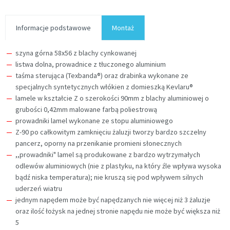
Informacje podstawowe
Montaż
szyna górna 58x56 z blachy cynkowanej
listwa dolna, prowadnice z tłuczonego aluminium
taśma sterująca (Texbanda®) oraz drabinka wykonane ze
specjalnych syntetycznych włókien z domieszką Kevlaru®
lamele w kształcie Z o szerokości 90mm z blachy aluminiowej o
grubości 0,42mm malowane farbą poliestrową
prowadniki lamel wykonane ze stopu aluminiowego
Z-90 po całkowitym zamknięciu żaluzji tworzy bardzo szczelny
pancerz, oporny na przenikanie promieni słonecznych
,,prowadniki" lamel są produkowane z bardzo wytrzymałych
odlewów aluminiowych (nie z plastyku, na który źle wpływa wysoka
bądź niska temperatura); nie kruszą się pod wpływem silnych
uderzeń wiatru
jednym napędem może być napędzanych nie więcej niż 3 żaluzje
oraz ilość łożysk na jednej stronie napędu nie może być większa niż
5