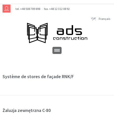
tel. +48 508 789 898
fax. +48 12 312 08 92
Français
Système de stores de façade RNK/F
Żaluzja zewnętrzna C-80