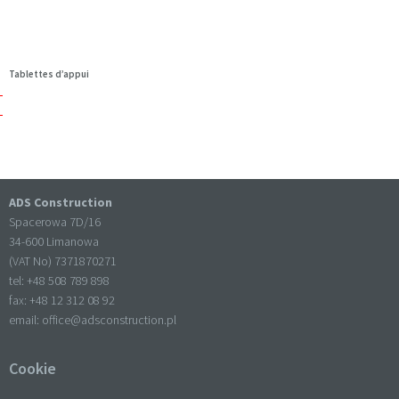
Tablettes d’appui
ADS Construction
Spacerowa 7D/16
34-600 Limanowa
(VAT No) 7371870271
tel: +
48 508 789 898
fax: +
48 12 312 08 92
email:
office@adsconstruction.pl
Cookie