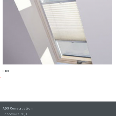
P40T
ADS Construction
Spacerowa 7D/16