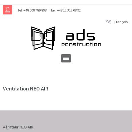
tel. +48 508 789 898
fax. +48 12 312 08 92
Français
Ventilation NEO AIR
A
érateur
NEO AIR.