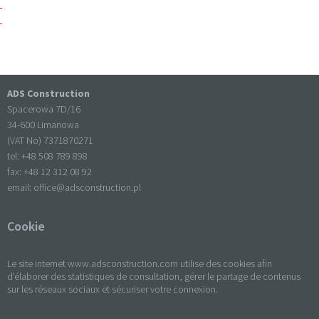
ADS Construction
Spacerowa 7D/16
34-600 Limanowa
(VAT No) 7371870271
tel: +
48 508 789 898
fax: +
48 12 312 08 92
email:
office@adsconstruction.pl
Cookie
Le site internet www.adsconstruction.com utilise des cookies afin
d'élaborer des statistiques de consultation, gérer le partage de contenus
sur les réseaux sociaux et sécuriser votre connexion.