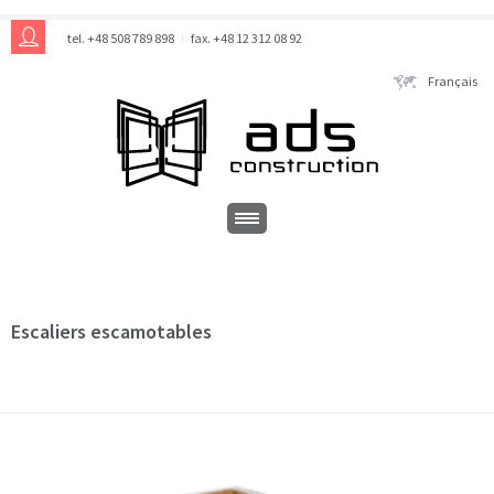
tel. +48 508 789 898
fax. +48 12 312 08 92
Français
Escaliers escamotables