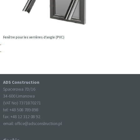
Fenêtre pour les verrières d’angle (PVC)
ADS Construction
Spacerowa 7D/16
34-600 Limanowa
(VAT No) 7371870271
tel: +
48 508 789 898
fax: +
48 12 312 08 92
email:
office@adsconstruction.pl