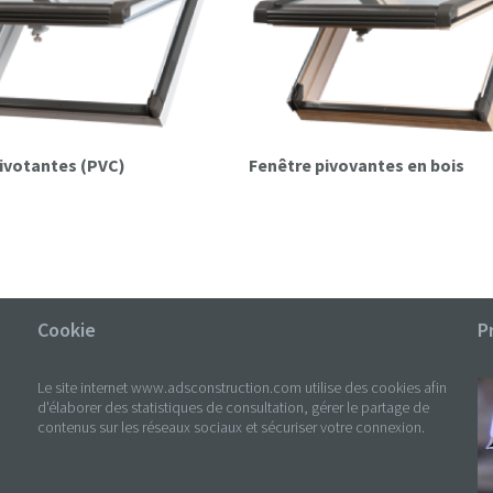
pivotantes (PVC)
Fenêtre pivovantes en bois
Cookie
P
Le site internet www.adsconstruction.com utilise des cookies afin
d'élaborer des statistiques de consultation, gérer le partage de
contenus sur les réseaux sociaux et sécuriser votre connexion.