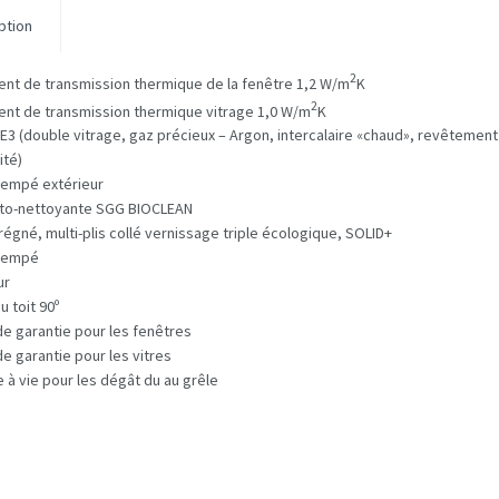
ption
2
ient de transmission thermique de la fenêtre 1,2 W/m
K
2
ient de transmission thermique vitrage 1,0 W/m
K
 E3 (double vitrage, gaz précieux – Argon, intercalaire «chaud», revêtement 
ité)
rempé extérieur
uto-nettoyante SGG BIOCLEAN
régné, multi-plis collé vernissage triple écologique, SOLID+
trempé
ur
u toit 90º
de garantie pour les fenêtres
de garantie pour les vitres
e à vie pour les dégât du au grêle