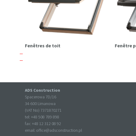
Fenêtres de toit
Fenêtre 
ADS Construction
Spacerowa 7D/16
34-600 Limanowa
(VAT No) 7371870271
tel: +
48 508 789 898
fax: +
48 12 312 08 92
email:
office@adsconstruction.pl