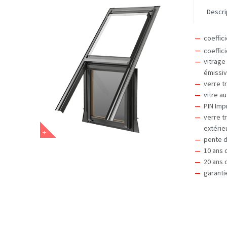
Descri
coeffic
coeffic
vitrage
émissiv
verre t
vitre a
PIN Imp
verre 
extérie
pente d
10 ans 
20 ans 
garanti