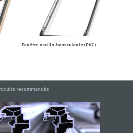
Fenêtre oscillo-bansculante (PVC)
Fenêtre o
roduits recommandés