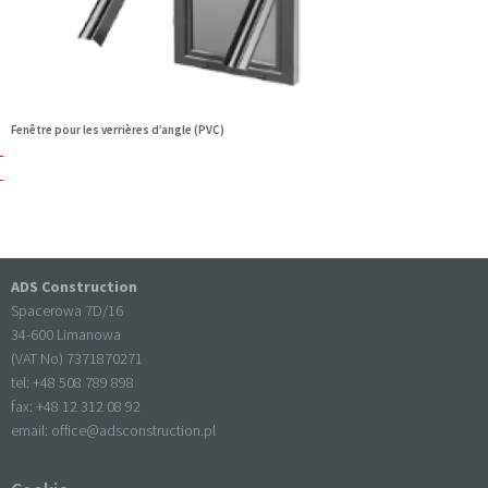
Fenêtre pour les verrières d’angle (PVC)
ADS Construction
Spacerowa 7D/16
34-600 Limanowa
(VAT No) 7371870271
tel: +
48 508 789 898
fax: +
48 12 312 08 92
email:
office@adsconstruction.pl