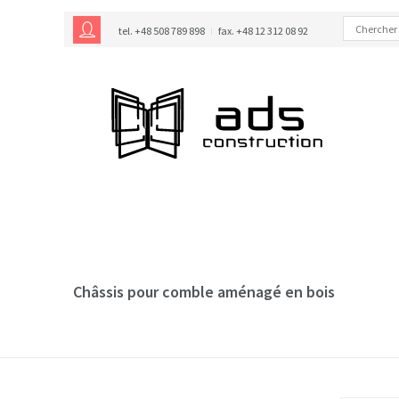
tel. +48 508 789 898
fax. +48 12 312 08 92
Châssis pour comble aménagé en bois