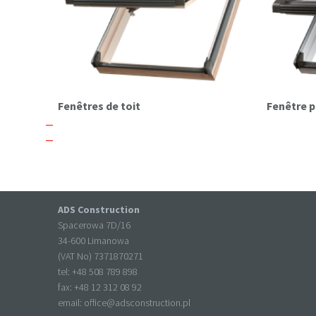
Fenêtres de toit
Fenêtre 
ADS Construction
Spacerowa 7D/16
34-600 Limanowa
(VAT No) 7371870271
tel: +
48 508 789 898
fax: +
48 12 312 08 92
email:
office@adsconstruction.pl