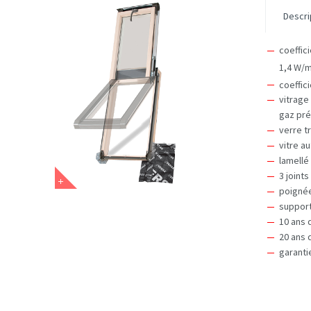
Descri
coeffic
1,4 W/
coeffic
vitrage
gaz pré
verre t
vitre a
lamellé
3 joint
poignée
support
10 ans 
20 ans 
garanti