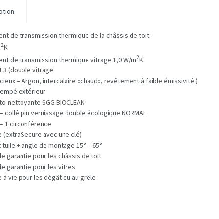
ption
ient de transmission thermique de la châssis de toit
2
m
K
2
ient de transmission thermique vitrage 1,0 W/m
K
 E3 (double vitrage
cieux – Argon, intercalaire «chaud», revêtement à faible émissivité )
rempé extérieur
uto-nettoyante SGG BIOCLEAN
 – collé pin vernissage double écologique NORMAL
s – 1 circonférence
 (extraSecure avec une clé)
 tuile + angle de montage 15° – 65°
de garantie pour les châssis de toit
de garantie pour les vitres
e à vie pour les dégât du au grêle