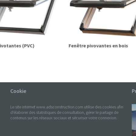
pivotantes (PVC)
Fenêtre pivovantes en bois
Cookie
P
Le site internet www.adsconstruction.com utilise des cookies afin
d'élaborer des statistiques de consultation, gérer le partage de
contenus sur les réseaux sociaux et sécuriser votre connexion.