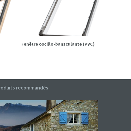
Fenêtre oscillo-bansculante (PVC)
Fenêtre o
roduits recommandés